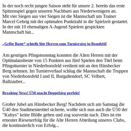
In der noch recht jungen Saison steht für unsere 2. bereits das erste
Spitzenspiel gegen unseren Nachbarn aus Niederwenigern an.
Mit vier Siegen aus vier Siegen ist die Mannschaft um Trainer
Marcel Gehrig mit der optimalen Punktzahl in die Spielzeit gestartet.
In der mit 10 ehemaligen A-Jugend Spielern gespickten
Mannschaft hat...
„Gelbe Ratte“ schießt Alte Herren zum Turniersieg in Bonsfeld!
Am gestrigen Pfingstsonntag konnten die Alten Herren mit der
Optimalausbeute von 15 Punkten aus fünf Spielen den Titel beim
Pfingstturnier in Niederbonsfeld verdient mit an den Hinsbecker
Berg nehmen. Im Turnierverlauf schlug die Mannschaft die Truppen
von Niederbonsfeld I und II, Burgaltendorf, SC Velbert,
Ballzauber...
Breaking News! Ü50 macht Doppelsieg perfekt!
Großer Jubel am Hinsbecker Berg! Nachdem sich am Samstag die
Ü40 den Stadtmeistertitel sicherte, wollte sich nun auch die Ü50 der
"Kubys" keine Blöße geben und zog souverän nach. Dies ist ein
erneuter Riesenerfolg für die Alte Herren Abteilung unseres Clubs,
die kontinuierlich von Erfolg...