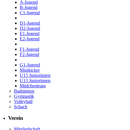
A-Jugend
B-Jugend
C1-Jugend
D1-Jugend
D2-Jugend
E1-Jugend
E2-Jugend
F1-Jugend
F2-Jugend
G1-Jugend
Minikicker
U15 Juniorinnen
U13 Juniorinnen
Mädchenteam
Badminton
Gymnastik
Volleyball
Schach
Verein
Mitgliedschaft