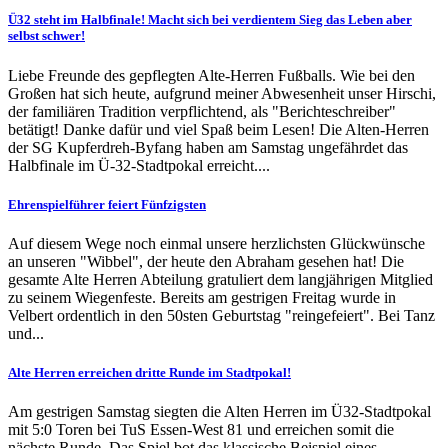
Ü32 steht im Halbfinale! Macht sich bei verdientem Sieg das Leben aber
selbst schwer!
Liebe Freunde des gepflegten Alte-Herren Fußballs. Wie bei den
Großen hat sich heute, aufgrund meiner Abwesenheit unser Hirschi,
der familiären Tradition verpflichtend, als "Berichteschreiber"
betätigt! Danke dafür und viel Spaß beim Lesen! Die Alten-Herren
der SG Kupferdreh-Byfang haben am Samstag ungefährdet das
Halbfinale im Ü-32-Stadtpokal erreicht....
Ehrenspielführer feiert Fünfzigsten
Auf diesem Wege noch einmal unsere herzlichsten Glückwünsche
an unseren "Wibbel", der heute den Abraham gesehen hat! Die
gesamte Alte Herren Abteilung gratuliert dem langjährigen Mitglied
zu seinem Wiegenfeste. Bereits am gestrigen Freitag wurde in
Velbert ordentlich in den 50sten Geburtstag "reingefeiert". Bei Tanz
und...
Alte Herren erreichen dritte Runde im Stadtpokal!
Am gestrigen Samstag siegten die Alten Herren im Ü32-Stadtpokal
mit 5:0 Toren bei TuS Essen-West 81 und erreichen somit die
nächste Runde. Das Spiel bot das klassische Beispiel eines