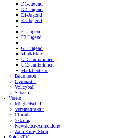
D1-Jugend
D2-Jugend
E1-Jugend
E2-Jugend
F1-Jugend
F2-Jugend
G1-Jugend
Minikicker
U15 Juniorinnen
U13 Juniorinnen
Mädchenteam
Badminton
Gymnastik
Volleyball
Schach
Verein
Mitgliedschaft
Vereinsstruktur
Chronik
Satzung
Newsletter-Anmeldung
Zum Kuby-Shop
Spiele-TV