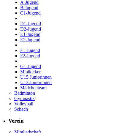
A-Jugend
B-Jugend
C1-Jugend
D1-Jugend
D2-Jugend
E1-Jugend
E2-Jugend
F1-Jugend
F2-Jugend
G1-Jugend
Minikicker
U15 Juniorinnen
U13 Juniorinnen
Mädchenteam
Badminton
Gymnastik
Volleyball
Schach
Verein
Mitgliedschaft