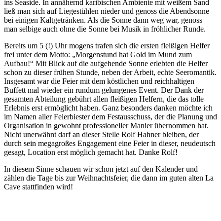
ins Seaside. In annähernd karibischen Ambiente mit weißem Sand
ließ man sich auf Liegestühlen nieder und genoss die Abendsonne
bei einigen Kaltgetränken. Als die Sonne dann weg war, genoss
man selbige auch ohne die Sonne bei Musik in fröhlicher Runde.
Bereits um 5 (!) Uhr mogens trafen sich die ersten fleißigen Helfer
frei unter dem Motto: „Morgenstund hat Gold im Mund zum
Aufbau!“ Mit Blick auf die aufgehende Sonne erlebten die Helfer
schon zu dieser frühen Stunde, neben der Arbeit, echte Seeromantik.
Insgesamt war die Feier mit dem köstlichen und reichhaltigen
Buffett mal wieder ein rundum gelungenes Event. Der Dank der
gesamten Abteilung gebührt allen fleißigen Helfern, die das tolle
Erlebnis erst ermöglicht haben. Ganz besonders danken möchte ich
im Namen aller Feierbiester dem Festausschuss, der die Planung und
Organisation in gewohnt professioneller Manier übernommen hat.
Nicht unerwähnt darf an dieser Stelle Rolf Hahner bleiben, der
durch sein megagroßes Engagement eine Feier in dieser, neudeutsch
gesagt, Location erst möglich gemacht hat. Danke Rolf!
In diesem Sinne schauen wir schon jetzt auf den Kalender und
zählen die Tage bis zur Weihnachtsfeier, die dann im guten alten La
Cave stattfinden wird!