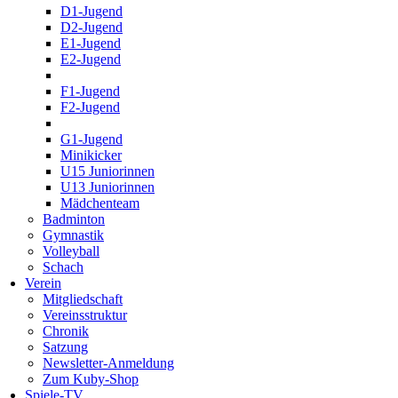
D1-Jugend
D2-Jugend
E1-Jugend
E2-Jugend
F1-Jugend
F2-Jugend
G1-Jugend
Minikicker
U15 Juniorinnen
U13 Juniorinnen
Mädchenteam
Badminton
Gymnastik
Volleyball
Schach
Verein
Mitgliedschaft
Vereinsstruktur
Chronik
Satzung
Newsletter-Anmeldung
Zum Kuby-Shop
Spiele-TV