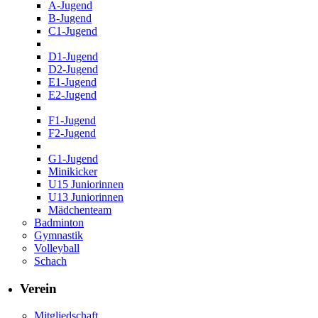
A-Jugend
B-Jugend
C1-Jugend
D1-Jugend
D2-Jugend
E1-Jugend
E2-Jugend
F1-Jugend
F2-Jugend
G1-Jugend
Minikicker
U15 Juniorinnen
U13 Juniorinnen
Mädchenteam
Badminton
Gymnastik
Volleyball
Schach
Verein
Mitgliedschaft