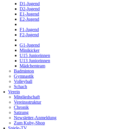
D1-Jugend
D2-Jugend
E1-Jugend
E2-Jugend
F1-Jugend
F2-Jugend
G1-Jugend
Minikicker
U15 Juniorinnen
U13 Juniorinnen
Mädchenteam
Badminton
Gymnastik
Volleyball
Schach
Verein
Mitgliedschaft
Vereinsstruktur
Chronik
Satzung
Newsletter-Anmeldung
Zum Kuby-Shop
Spiele-TV