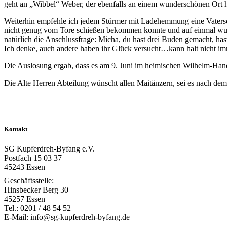
geht an „Wibbel“ Weber, der ebenfalls an einem wunderschönen Ort h
Weiterhin empfehle ich jedem Stürmer mit Ladehemmung eine Vaterscha
nicht genug vom Tore schießen bekommen konnte und auf einmal wusst
natürlich die Anschlussfrage: Micha, du hast drei Buden gemacht, has
Ich denke, auch andere haben ihr Glück versucht…kann halt nicht im
Die Auslosung ergab, dass es am 9. Juni im heimischen Wilhelm-Ha
Die Alte Herren Abteilung wünscht allen Maitänzern, sei es nach dem
Kontakt
SG Kupferdreh-Byfang e.V.
Postfach 15 03 37
45243 Essen
Geschäftsstelle:
Hinsbecker Berg 30
45257 Essen
Tel.: 0201 / 48 54 52
E-Mail: info@sg-kupferdreh-byfang.de