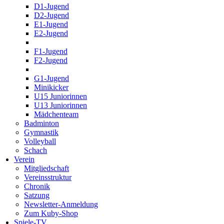
D1-Jugend
D2-Jugend
E1-Jugend
E2-Jugend
F1-Jugend
F2-Jugend
G1-Jugend
Minikicker
U15 Juniorinnen
U13 Juniorinnen
Mädchenteam
Badminton
Gymnastik
Volleyball
Schach
Verein
Mitgliedschaft
Vereinsstruktur
Chronik
Satzung
Newsletter-Anmeldung
Zum Kuby-Shop
Spiele-TV