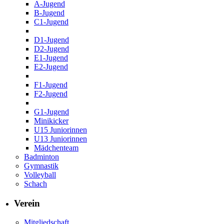
A-Jugend
B-Jugend
C1-Jugend
D1-Jugend
D2-Jugend
E1-Jugend
E2-Jugend
F1-Jugend
F2-Jugend
G1-Jugend
Minikicker
U15 Juniorinnen
U13 Juniorinnen
Mädchenteam
Badminton
Gymnastik
Volleyball
Schach
Verein
Mitgliedschaft