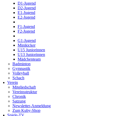
D1-Jugend
D2-Jugend
E1-Jugend
E2-Jugend
F1-Jugend
F2-Jugend
G1-Jugend
Minikicker
U15 Juniorinnen
U13 Juniorinnen
Mädchenteam
Badminton
Gymnastik
Volleyball
Schach
Verein
Mitgliedschaft
Vereinsstruktur
Chronik
Satzung
Newsletter-Anmeldung
Zum Kuby-Shop
Spiele-TV