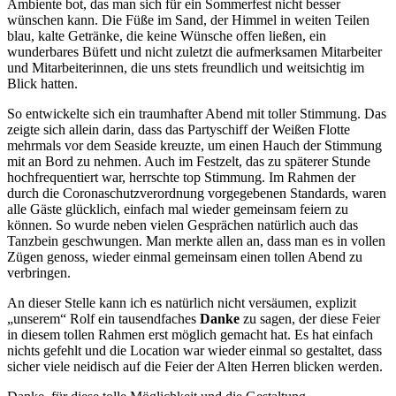
Ambiente bot, das man sich für ein Sommerfest nicht besser
wünschen kann. Die Füße im Sand, der Himmel in weiten Teilen
blau, kalte Getränke, die keine Wünsche offen ließen, ein
wunderbares Büfett und nicht zuletzt die aufmerksamen Mitarbeiter
und Mitarbeiterinnen, die uns stets freundlich und weitsichtig im
Blick hatten.
So entwickelte sich ein traumhafter Abend mit toller Stimmung. Das
zeigte sich allein darin, dass das Partyschiff der Weißen Flotte
mehrmals vor dem Seaside kreuzte, um einen Hauch der Stimmung
mit an Bord zu nehmen. Auch im Festzelt, das zu späterer Stunde
hochfrequentiert war, herrschte top Stimmung. Im Rahmen der
durch die Coronaschutzverordnung vorgegebenen Standards, waren
alle Gäste glücklich, einfach mal wieder gemeinsam feiern zu
können. So wurde neben vielen Gesprächen natürlich auch das
Tanzbein geschwungen. Man merkte allen an, dass man es in vollen
Zügen genoss, wieder einmal gemeinsam einen tollen Abend zu
verbringen.
An dieser Stelle kann ich es natürlich nicht versäumen, explizit
„unserem“ Rolf ein tausendfaches
Danke
zu sagen, der diese Feier
in diesem tollen Rahmen erst möglich gemacht hat. Es hat einfach
nichts gefehlt und die Location war wieder einmal so gestaltet, dass
sicher viele neidisch auf die Feier der Alten Herren blicken werden.