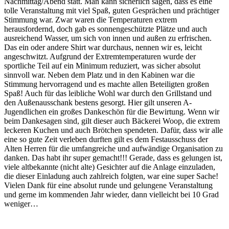
Nachmittag/Abend statt. Man kann sicherlich sagen, dass es eine
tolle Veranstaltung mit viel Spaß, guten Gesprächen und prächtiger
Stimmung war. Zwar waren die Temperaturen extrem
herausfordernd, doch gab es sonnengeschützte Plätze und auch
ausreichend Wasser, um sich von innen und außen zu erfrischen.
Das ein oder andere Shirt war durchaus, nennen wir es, leicht
angeschwitzt. Aufgrund der Extremtemperaturen wurde der
sportliche Teil auf ein Minimum reduziert, was sicher absolut
sinnvoll war. Neben dem Platz und in den Kabinen war die
Stimmung hervorragend und es machte allen Beteiligten großen
Spaß! Auch für das leibliche Wohl war durch den Grillstand und
den Außenausschank bestens gesorgt. Hier gilt unseren A-
Jugendlichen ein großes Dankeschön für die Bewirtung. Wenn wir
beim Dankesagen sind, gilt dieser auch Bäckerei Woop, die extrem
leckeren Kuchen und auch Brötchen spendeten. Dafür, dass wir alle
eine so gute Zeit verleben durften gilt es dem Festausschuss der
Alten Herren für die umfangreiche und aufwändige Organisation zu
danken. Das habt ihr super gemacht!!! Gerade, dass es gelungen ist,
viele altbekannte (nicht alte) Gesichter auf die Anlage einzuladen,
die dieser Einladung auch zahlreich folgten, war eine super Sache!
Vielen Dank für eine absolut runde und gelungene Veranstaltung
und gerne im kommenden Jahr wieder, dann vielleicht bei 10 Grad
weniger…