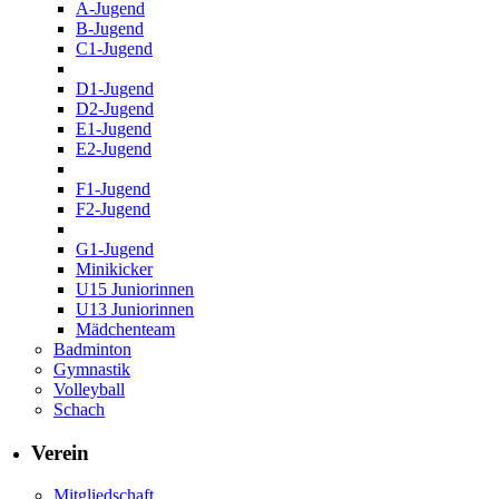
A-Jugend
B-Jugend
C1-Jugend
D1-Jugend
D2-Jugend
E1-Jugend
E2-Jugend
F1-Jugend
F2-Jugend
G1-Jugend
Minikicker
U15 Juniorinnen
U13 Juniorinnen
Mädchenteam
Badminton
Gymnastik
Volleyball
Schach
Verein
Mitgliedschaft