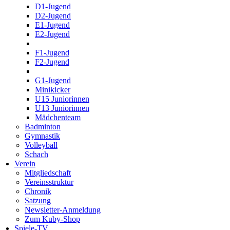
D1-Jugend
D2-Jugend
E1-Jugend
E2-Jugend
F1-Jugend
F2-Jugend
G1-Jugend
Minikicker
U15 Juniorinnen
U13 Juniorinnen
Mädchenteam
Badminton
Gymnastik
Volleyball
Schach
Verein
Mitgliedschaft
Vereinsstruktur
Chronik
Satzung
Newsletter-Anmeldung
Zum Kuby-Shop
Spiele-TV