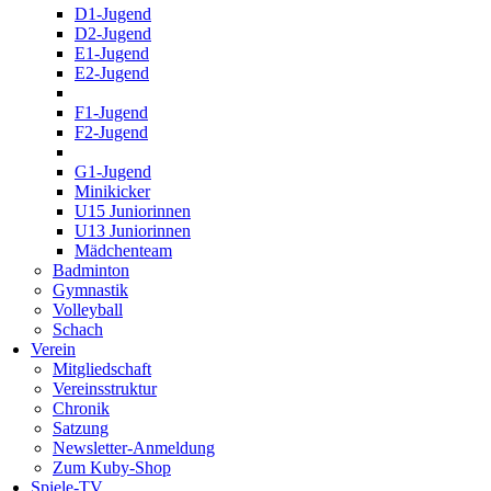
D1-Jugend
D2-Jugend
E1-Jugend
E2-Jugend
F1-Jugend
F2-Jugend
G1-Jugend
Minikicker
U15 Juniorinnen
U13 Juniorinnen
Mädchenteam
Badminton
Gymnastik
Volleyball
Schach
Verein
Mitgliedschaft
Vereinsstruktur
Chronik
Satzung
Newsletter-Anmeldung
Zum Kuby-Shop
Spiele-TV