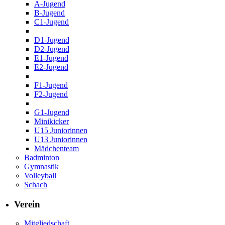
A-Jugend
B-Jugend
C1-Jugend
D1-Jugend
D2-Jugend
E1-Jugend
E2-Jugend
F1-Jugend
F2-Jugend
G1-Jugend
Minikicker
U15 Juniorinnen
U13 Juniorinnen
Mädchenteam
Badminton
Gymnastik
Volleyball
Schach
Verein
Mitgliedschaft