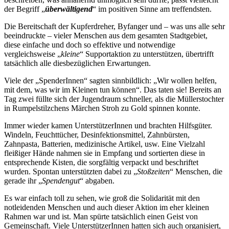
der Begriff „
überwältigend
“ im positiven Sinne am treffendsten.
Die Bereitschaft der Kupferdreher, Byfanger und – was uns alle sehr
beeindruckte – vieler Menschen aus dem gesamten Stadtgebiet,
diese einfache und doch so effektive und notwendige
vergleichsweise „
kleine
“ Supportaktion zu unterstützen, übertrifft
tatsächlich alle diesbezüglichen Erwartungen.
Viele der „SpenderInnen“ sagten sinnbildlich: „Wir wollen helfen,
mit dem, was wir im Kleinen tun können“. Das taten sie! Bereits an
Tag zwei füllte sich der Jugendraum schneller, als die Müllerstochter
in Rumpelstilzchens Märchen Stroh zu Gold spinnen konnte.
Immer wieder kamen UnterstützerInnen und brachten Hilfsgüter.
Windeln, Feuchttücher, Desinfektionsmittel, Zahnbürsten,
Zahnpasta, Batterien, medizinische Artikel, usw. Eine Vielzahl
fleißiger Hände nahmen sie in Empfang und sortierten diese in
entsprechende Kisten, die sorgfältig verpackt und beschriftet
wurden. Spontan unterstützten dabei zu „
Stoßzeiten
“ Menschen, die
gerade ihr „
Spendengut
“ abgaben.
Es war einfach toll zu sehen, wie groß die Solidarität mit den
notleidenden Menschen und auch dieser Aktion im eher kleinen
Rahmen war und ist. Man spürte tatsächlich einen Geist von
Gemeinschaft. Viele UnterstützerInnen hatten sich auch organisiert,