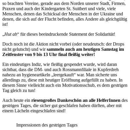
so brachten Vereine, gerade aus dem Norden unserer Stadt, Firmen,
Praxen und auch der Kindergarten St. Suitbert und viele, viele
Menschen, denen das Schicksal der Menschen in der Ukraine und
denen, die sich auf der Flucht befinden, alles Andere als gleichgültig
ist!
„
Hut ab
“ für dieses beeindruckende Statement der Solidarität!
Doch noch ist die Aktion nicht vorbei (oder neudeutsch: der Drops
nicht gelutscht) und wir
sammeln auch am
heutigen Samstag im
Zeitfenster von 9 bis 13 Uhr final fleißig weiter!
Ein eindeutiges Indiz, wie fleißig gespendet wurde, wird daran
sichtbar, dass die DM- und auch Rossmannfiliale in Kupferdreh
nahezu an hygieneartikeln „leergekauft“ war. Man sicherte uns
allerdings zu, diese mit heutiger Eröffnung aufgefüllt zu haben. In
diesem Sinne vielleicht auch ein Motivationsschub, es dem gestrigen
Tag gleich zu tun!
Auch heute ein
riesengroßes Dankeschön an alle HelferInnen
des
gestrigen Tages, die sicher gut geschlafen haben dürften, aber mit
einem Lächeln eingeschlafen sind!
Impressionen des gestrigen Tages