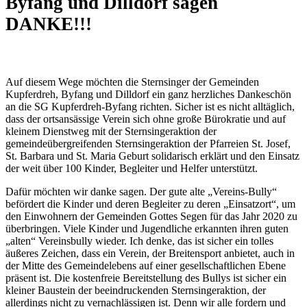
Byfang und Dilldorf sagen
DANKE!!!
Auf diesem Wege möchten die Sternsinger der Gemeinden
Kupferdreh, Byfang und Dilldorf ein ganz herzliches Dankeschön
an die SG Kupferdreh-Byfang richten. Sicher ist es nicht alltäglich,
dass der ortsansässige Verein sich ohne große Bürokratie und auf
kleinem Dienstweg mit der Sternsingeraktion der
gemeindeübergreifenden Sternsingeraktion der Pfarreien St. Josef,
St. Barbara und St. Maria Geburt solidarisch erklärt und den Einsatz
der weit über 100 Kinder, Begleiter und Helfer unterstützt.
Dafür möchten wir danke sagen. Der gute alte „Vereins-Bully“
befördert die Kinder und deren Begleiter zu deren „Einsatzort“, um
den Einwohnern der Gemeinden Gottes Segen für das Jahr 2020 zu
überbringen. Viele Kinder und Jugendliche erkannten ihren guten
„alten“ Vereinsbully wieder. Ich denke, das ist sicher ein tolles
äußeres Zeichen, dass ein Verein, der Breitensport anbietet, auch in
der Mitte des Gemeindelebens auf einer gesellschaftlichen Ebene
präsent ist. Die kostenfreie Bereitstellung des Bullys ist sicher ein
kleiner Baustein der beeindruckenden Sternsingeraktion, der
allerdings nicht zu vernachlässigen ist. Denn wir alle fordern und