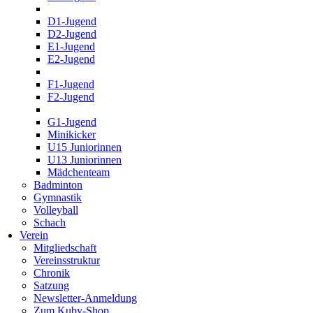
D1-Jugend
D2-Jugend
E1-Jugend
E2-Jugend
F1-Jugend
F2-Jugend
G1-Jugend
Minikicker
U15 Juniorinnen
U13 Juniorinnen
Mädchenteam
Badminton
Gymnastik
Volleyball
Schach
Verein
Mitgliedschaft
Vereinsstruktur
Chronik
Satzung
Newsletter-Anmeldung
Zum Kuby-Shop