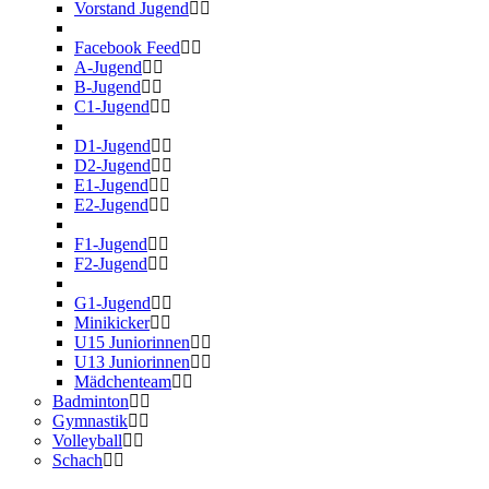
Vorstand Jugend
Facebook Feed
A-Jugend
B-Jugend
C1-Jugend
D1-Jugend
D2-Jugend
E1-Jugend
E2-Jugend
F1-Jugend
F2-Jugend
G1-Jugend
Minikicker
U15 Juniorinnen
U13 Juniorinnen
Mädchenteam
Badminton
Gymnastik
Volleyball
Schach