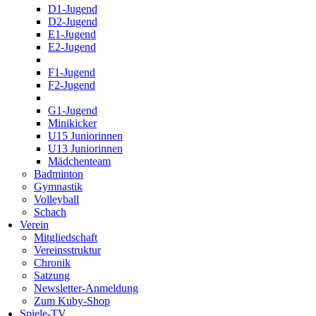
D1-Jugend
D2-Jugend
E1-Jugend
E2-Jugend
F1-Jugend
F2-Jugend
G1-Jugend
Minikicker
U15 Juniorinnen
U13 Juniorinnen
Mädchenteam
Badminton
Gymnastik
Volleyball
Schach
Verein
Mitgliedschaft
Vereinsstruktur
Chronik
Satzung
Newsletter-Anmeldung
Zum Kuby-Shop
Spiele-TV