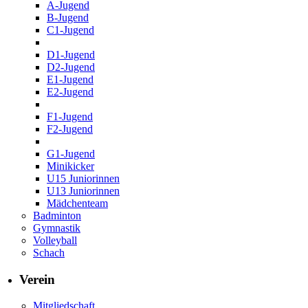
A-Jugend
B-Jugend
C1-Jugend
D1-Jugend
D2-Jugend
E1-Jugend
E2-Jugend
F1-Jugend
F2-Jugend
G1-Jugend
Minikicker
U15 Juniorinnen
U13 Juniorinnen
Mädchenteam
Badminton
Gymnastik
Volleyball
Schach
Verein
Mitgliedschaft