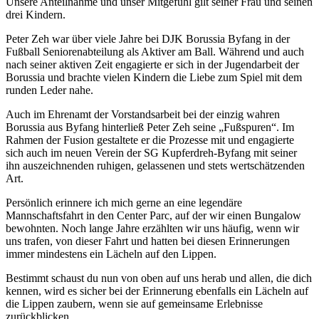
Unsere Anteilnahme und unser Mitgefühl gilt seiner Frau und seinen
drei Kindern.
Peter Zeh war über viele Jahre bei DJK Borussia Byfang in der
Fußball Seniorenabteilung als Aktiver am Ball. Während und auch
nach seiner aktiven Zeit engagierte er sich in der Jugendarbeit der
Borussia und brachte vielen Kindern die Liebe zum Spiel mit dem
runden Leder nahe.
Auch im Ehrenamt der Vorstandsarbeit bei der einzig wahren
Borussia aus Byfang hinterließ Peter Zeh seine „Fußspuren“. Im
Rahmen der Fusion gestaltete er die Prozesse mit und engagierte
sich auch im neuen Verein der SG Kupferdreh-Byfang mit seiner
ihn auszeichnenden ruhigen, gelassenen und stets wertschätzenden
Art.
Persönlich erinnere ich mich gerne an eine legendäre
Mannschaftsfahrt in den Center Parc, auf der wir einen Bungalow
bewohnten. Noch lange Jahre erzählten wir uns häufig, wenn wir
uns trafen, von dieser Fahrt und hatten bei diesen Erinnerungen
immer mindestens ein Lächeln auf den Lippen.
Bestimmt schaust du nun von oben auf uns herab und allen, die dich
kennen, wird es sicher bei der Erinnerung ebenfalls ein Lächeln auf
die Lippen zaubern, wenn sie auf gemeinsame Erlebnisse
zurückblicken.