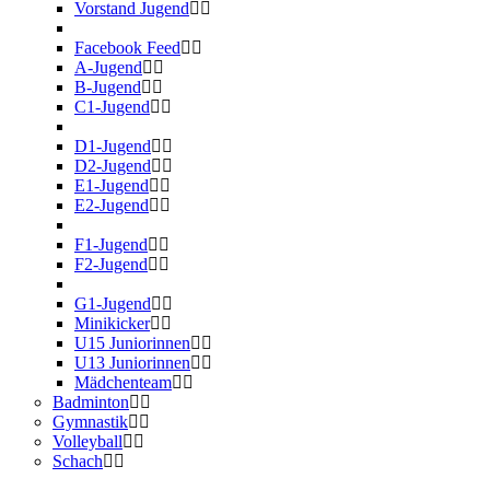
Vorstand Jugend
Facebook Feed
A-Jugend
B-Jugend
C1-Jugend
D1-Jugend
D2-Jugend
E1-Jugend
E2-Jugend
F1-Jugend
F2-Jugend
G1-Jugend
Minikicker
U15 Juniorinnen
U13 Juniorinnen
Mädchenteam
Badminton
Gymnastik
Volleyball
Schach