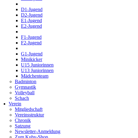
D1-Jugend
D2-Jugend
E1-Jugend
E2-Jugend
F1-Jugend
F2-Jugend
G1-Jugend
Minikicker
U15 Juniorinnen
U13 Juniorinnen
Mädchenteam
Badminton
Gymnastik
Volleyball
Schach
Verein
Mitgliedschaft
Vereinsstruktur
Chronik
Satzung
Newsletter-Anmeldung
Zum Kuby-Shop