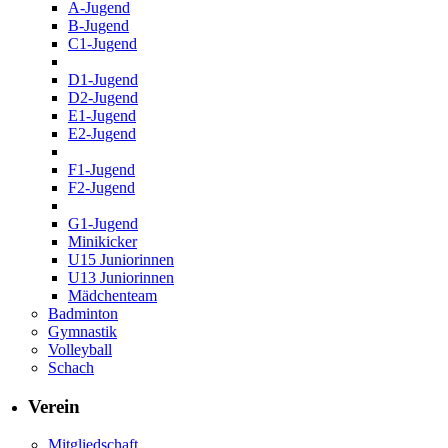
A-Jugend
B-Jugend
C1-Jugend
D1-Jugend
D2-Jugend
E1-Jugend
E2-Jugend
F1-Jugend
F2-Jugend
G1-Jugend
Minikicker
U15 Juniorinnen
U13 Juniorinnen
Mädchenteam
Badminton
Gymnastik
Volleyball
Schach
Verein
Mitgliedschaft