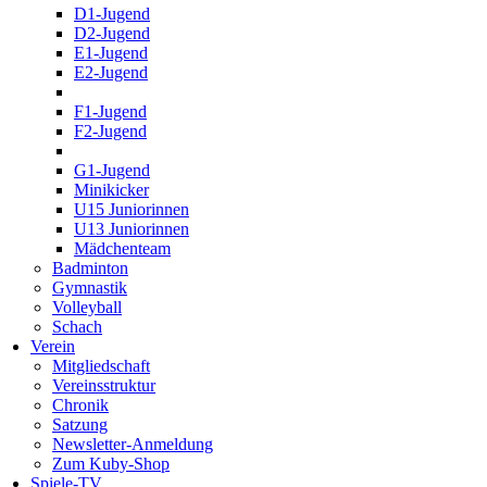
D1-Jugend
D2-Jugend
E1-Jugend
E2-Jugend
F1-Jugend
F2-Jugend
G1-Jugend
Minikicker
U15 Juniorinnen
U13 Juniorinnen
Mädchenteam
Badminton
Gymnastik
Volleyball
Schach
Verein
Mitgliedschaft
Vereinsstruktur
Chronik
Satzung
Newsletter-Anmeldung
Zum Kuby-Shop
Spiele-TV