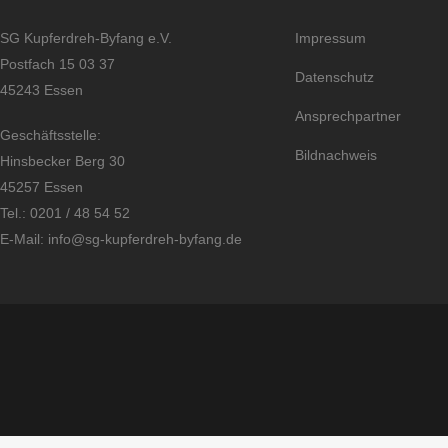
SG Kupferdreh-Byfang e.V.
Impressum
Postfach 15 03 37
Datenschutz
45243 Essen
Ansprechpartner
Geschäftsstelle:
Bildnachweis
Hinsbecker Berg 30
45257 Essen
Tel.: 0201 / 48 54 52
E-Mail: info@sg-kupferdreh-byfang.de