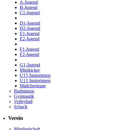
A-Jugend
B-Jugend
C1-Jugend
D1-Jugend
D2-Jugend
E1-Jugend
E2-Jugend
F1-Jugend
F2-Jugend
G1-Jugend
Minikicker
U15 Juniorinnen
U13 Juniorinnen
Mädchenteam
Badminton
Gymnastik
Volleyball
Schach
Verein
Mitgliedschaft