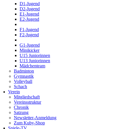
D1-Jugend
D2-Jugend
E1-Jugend
E2-Jugend
F1-Jugend
F2-Jugend
G1-Jugend
Minikicker
U15 Juniorinnen
U13 Juniorinnen
Mädchenteam
Badminton
Gymnastik
Volleyball
Schach
Verein
Mitgliedschaft
Vereinsstruktur
Chronik
Satzung
Newsletter-Anmeldung
Zum Kuby-Shop
Spiele-TV