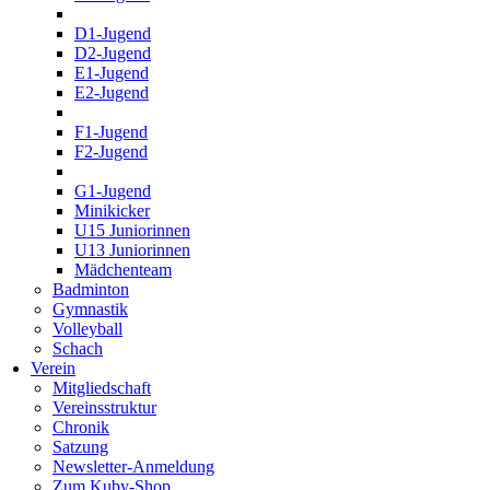
D1-Jugend
D2-Jugend
E1-Jugend
E2-Jugend
F1-Jugend
F2-Jugend
G1-Jugend
Minikicker
U15 Juniorinnen
U13 Juniorinnen
Mädchenteam
Badminton
Gymnastik
Volleyball
Schach
Verein
Mitgliedschaft
Vereinsstruktur
Chronik
Satzung
Newsletter-Anmeldung
Zum Kuby-Shop