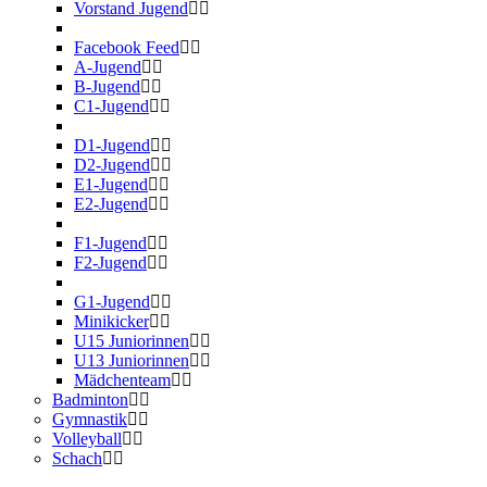
Vorstand Jugend
Facebook Feed
A-Jugend
B-Jugend
C1-Jugend
D1-Jugend
D2-Jugend
E1-Jugend
E2-Jugend
F1-Jugend
F2-Jugend
G1-Jugend
Minikicker
U15 Juniorinnen
U13 Juniorinnen
Mädchenteam
Badminton
Gymnastik
Volleyball
Schach