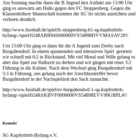
Am Sonntag machte dann die B Jugend den Auftakt um 13:00 Uhr
ging es auswärts am Hallo gegen den FC Stoppenberg. Gegen die
Klassenhöhere Mannschaft konnten die SG´ler nichts ausrichten und
verloren deutlich.
http://www.fussball.de/spiel/fc-stoppenberg-b1-sg-kupferdreh-
byfang/-/spiel/0248ARB94S000000VS54898DVVMASAV2#!/
Um 15:00 Uhr ging es dann für die A Jugend zum Derby nach
Burgaltendorf. In einem spannenden und intensiven Spiel gerieten
wir schnell mit 0:2 in Rückstand. Mit viel Moral und Wille gelang es
aber das Spiel zur Halbzeit zu drehen und wir gingen mit einer 3:2
Führung in die Kabine. Nach dem Wechsel ging Burgaltendorf mit
5:3 in Führung, uns gelang noch der Anschlusstreffer bevor
Burgaltendorf in der Nachspielzeit den Sack zumachte.
http://www.fussball.de/spiel/sv-burgaltendorf-1-sg-kupferdreh-
byfang/-/spiel/0248AKBVF0000000VS54898EVV99GBPL#!/
Kontakt
SG Kupferdreh-Byfang e.V.