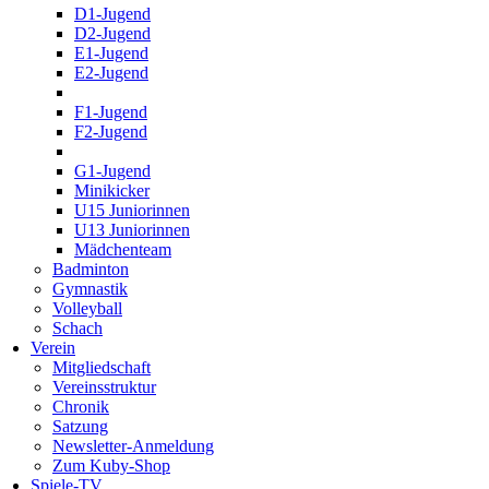
D1-Jugend
D2-Jugend
E1-Jugend
E2-Jugend
F1-Jugend
F2-Jugend
G1-Jugend
Minikicker
U15 Juniorinnen
U13 Juniorinnen
Mädchenteam
Badminton
Gymnastik
Volleyball
Schach
Verein
Mitgliedschaft
Vereinsstruktur
Chronik
Satzung
Newsletter-Anmeldung
Zum Kuby-Shop
Spiele-TV