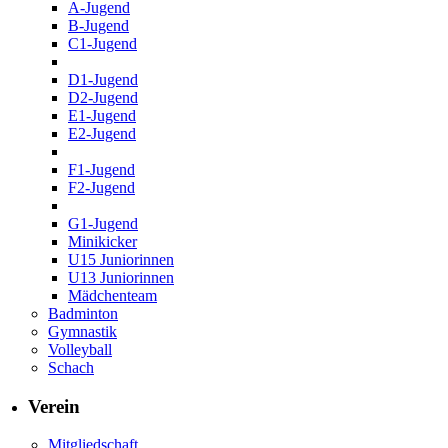
A-Jugend
B-Jugend
C1-Jugend
D1-Jugend
D2-Jugend
E1-Jugend
E2-Jugend
F1-Jugend
F2-Jugend
G1-Jugend
Minikicker
U15 Juniorinnen
U13 Juniorinnen
Mädchenteam
Badminton
Gymnastik
Volleyball
Schach
Verein
Mitgliedschaft