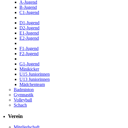
A-Jugend
B-Jugend
C1-Jugend
D1-Jugend
D2-Jugend
E1-Jugend
E2-Jugend
F1-Jugend
F2-Jugend
G1-Jugend
Minikicker
U15 Juniorinnen
U13 Juniorinnen
Mädchenteam
Badminton
Gymnastik
Volleyball
Schach
Verein
Mitgliedschaft