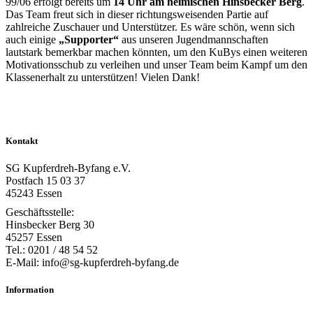
99/06 erfolgt bereits um
14 Uhr am heimischen Hinsbecker Berg
.
Das Team freut sich in dieser richtungsweisenden Partie auf
zahlreiche Zuschauer und Unterstützer. Es wäre schön, wenn sich
auch einige
„Supporter“
aus unseren Jugendmannschaften
lautstark bemerkbar machen könnten, um den KuBys einen weiteren
Motivationsschub zu verleihen und unser Team beim Kampf um den
Klassenerhalt zu unterstützen! Vielen Dank!
Kontakt
SG Kupferdreh-Byfang e.V.
Postfach 15 03 37
45243 Essen
Geschäftsstelle:
Hinsbecker Berg 30
45257 Essen
Tel.: 0201 / 48 54 52
E-Mail: info@sg-kupferdreh-byfang.de
Information