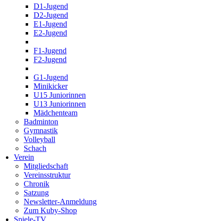
D1-Jugend
D2-Jugend
E1-Jugend
E2-Jugend
F1-Jugend
F2-Jugend
G1-Jugend
Minikicker
U15 Juniorinnen
U13 Juniorinnen
Mädchenteam
Badminton
Gymnastik
Volleyball
Schach
Verein
Mitgliedschaft
Vereinsstruktur
Chronik
Satzung
Newsletter-Anmeldung
Zum Kuby-Shop
Spiele-TV