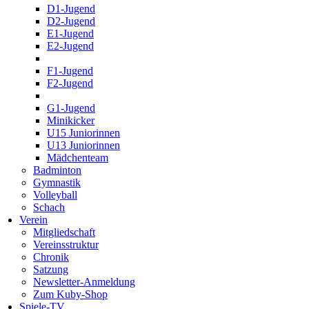
D1-Jugend
D2-Jugend
E1-Jugend
E2-Jugend
F1-Jugend
F2-Jugend
G1-Jugend
Minikicker
U15 Juniorinnen
U13 Juniorinnen
Mädchenteam
Badminton
Gymnastik
Volleyball
Schach
Verein
Mitgliedschaft
Vereinsstruktur
Chronik
Satzung
Newsletter-Anmeldung
Zum Kuby-Shop
Spiele-TV