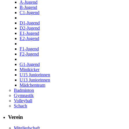
A-Jugend
B-Jugend
C1-Jugend
D1-Jugend
D2-Jugend
E1-Jugend
E2-Jugend
F1-Jugend
F2-Jugend
G1-Jugend
Minikicker
U15 Juniorinnen
U13 Juniorinnen
Mädchenteam
Badminton
Gymnastik
Volleyball
Schach
Verein
Mitgliedschaft