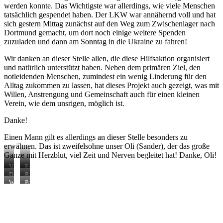
werden konnte. Das Wichtigste war allerdings, wie viele Menschen
tatsächlich gespendet haben. Der LKW war annähernd voll und hat
sich gestern Mittag zunächst auf den Weg zum Zwischenlager nach
Dortmund gemacht, um dort noch einige weitere Spenden
zuzuladen und dann am Sonntag in die Ukraine zu fahren!
Wir danken an dieser Stelle allen, die diese Hilfsaktion organisiert
und natürlich unterstützt haben. Neben dem primären Ziel, den
notleidenden Menschen, zumindest ein wenig Linderung für den
Alltag zukommen zu lassen, hat dieses Projekt auch gezeigt, was mit
Willen, Anstrengung und Gemeinschaft auch für einen kleinen
Verein, wie dem unsrigen, möglich ist.
Danke!
Einen Mann gilt es allerdings an dieser Stelle besonders zu
erwähnen. Das ist zweifelsohne unser Oli (Sander), der das große
Ganze mit Herzblut, viel Zeit und Nerven begleitet hat! Danke, Oli!
Vorbereitung
Es
ist
Die
Packen
fast
letzte
Warten
Packen
vollbracht
Kiste
auf
wird
den
gepackt
LKW