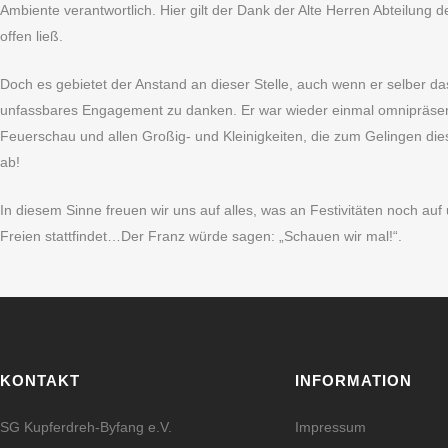
Ambiente verantwortlich. Hier gilt der Dank der Alte Herren Abteilung 
offen ließ.
Doch es gebietet der Anstand an dieser Stelle, auch wenn er selber das 
unfassbares Engagement zu danken. Er war wieder einmal omnipräsent 
Feuerschau und allen Großig- und Kleinigkeiten, die zum Gelingen dies
ab!
In diesem Sinne freuen wir uns auf alles, was an Festivitäten noch auf 
Freien stattfindet…Der Franz würde sagen: „Schauen wir mal!“.
KONTAKT
INFORMATION
SG Kupferdreh-Byfang e.V.
Impressum