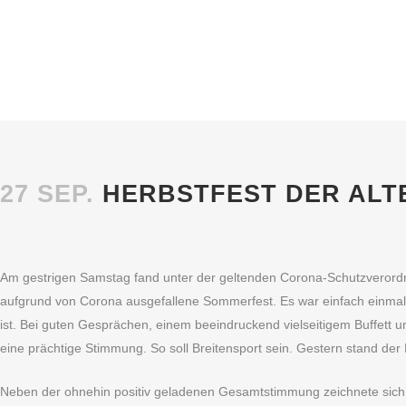
Sportgemeinschaft Kupferdreh-Byfang e.V.
27 SEP.
HERBSTFEST DER ALT
Am gestrigen Samstag fand unter der geltenden Corona-Schutzverordnun
aufgrund von Corona ausgefallene Sommerfest. Es war einfach einmal w
ist. Bei guten Gesprächen, einem beeindruckend vielseitigem Buffett
eine prächtige Stimmung. So soll Breitensport sein. Gestern stand der 
Neben der ohnehin positiv geladenen Gesamtstimmung zeichnete sich z