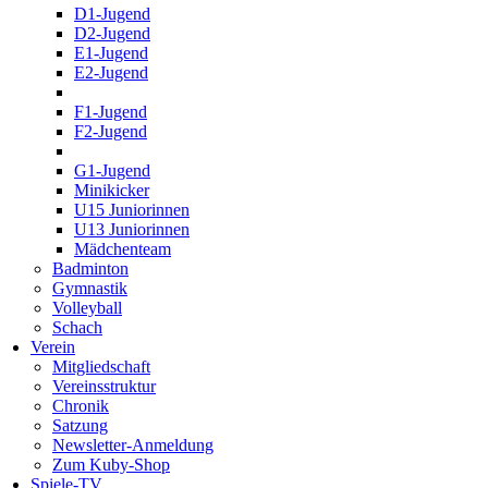
D1-Jugend
D2-Jugend
E1-Jugend
E2-Jugend
F1-Jugend
F2-Jugend
G1-Jugend
Minikicker
U15 Juniorinnen
U13 Juniorinnen
Mädchenteam
Badminton
Gymnastik
Volleyball
Schach
Verein
Mitgliedschaft
Vereinsstruktur
Chronik
Satzung
Newsletter-Anmeldung
Zum Kuby-Shop
Spiele-TV