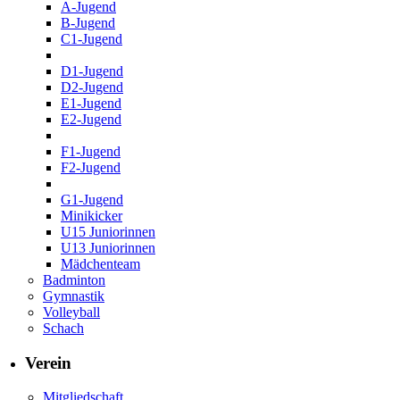
A-Jugend
B-Jugend
C1-Jugend
D1-Jugend
D2-Jugend
E1-Jugend
E2-Jugend
F1-Jugend
F2-Jugend
G1-Jugend
Minikicker
U15 Juniorinnen
U13 Juniorinnen
Mädchenteam
Badminton
Gymnastik
Volleyball
Schach
Verein
Mitgliedschaft