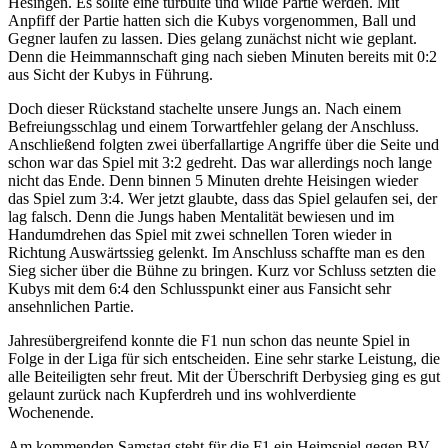
Hesingen. Es sollte eine turbulte und wilde Partie werden. Mit
Anpfiff der Partie hatten sich die Kubys vorgenommen, Ball und
Gegner laufen zu lassen. Dies gelang zunächst nicht wie geplant.
Denn die Heimmannschaft ging nach sieben Minuten bereits mit 0:2
aus Sicht der Kubys in Führung.
Doch dieser Rückstand stachelte unsere Jungs an. Nach einem
Befreiungsschlag und einem Torwartfehler gelang der Anschluss.
Anschließend folgten zwei überfallartige Angriffe über die Seite und
schon war das Spiel mit 3:2 gedreht. Das war allerdings noch lange
nicht das Ende. Denn binnen 5 Minuten drehte Heisingen wieder
das Spiel zum 3:4. Wer jetzt glaubte, dass das Spiel gelaufen sei, der
lag falsch. Denn die Jungs haben Mentalität bewiesen und im
Handumdrehen das Spiel mit zwei schnellen Toren wieder in
Richtung Auswärtssieg gelenkt. Im Anschluss schaffte man es den
Sieg sicher über die Bühne zu bringen. Kurz vor Schluss setzten die
Kubys mit dem 6:4 den Schlusspunkt einer aus Fansicht sehr
ansehnlichen Partie.
Jahresübergreifend konnte die F1 nun schon das neunte Spiel in
Folge in der Liga für sich entscheiden. Eine sehr starke Leistung, die
alle Beiteiligten sehr freut. Mit der Überschrift Derbysieg ging es gut
gelaunt zurück nach Kupferdreh und ins wohlverdiente
Wochenende.
Am kommenden Samstag steht für die F1 ein Heimspiel gegen BV