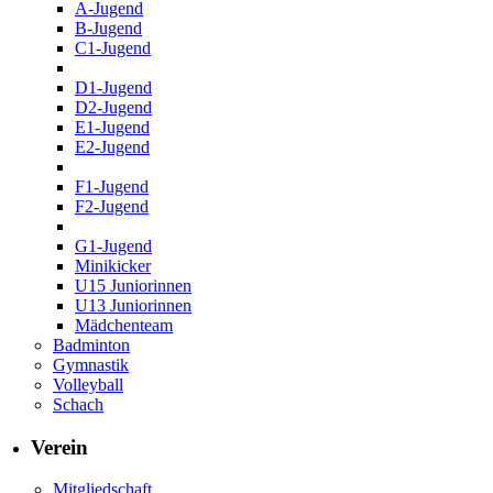
A-Jugend
B-Jugend
C1-Jugend
D1-Jugend
D2-Jugend
E1-Jugend
E2-Jugend
F1-Jugend
F2-Jugend
G1-Jugend
Minikicker
U15 Juniorinnen
U13 Juniorinnen
Mädchenteam
Badminton
Gymnastik
Volleyball
Schach
Verein
Mitgliedschaft