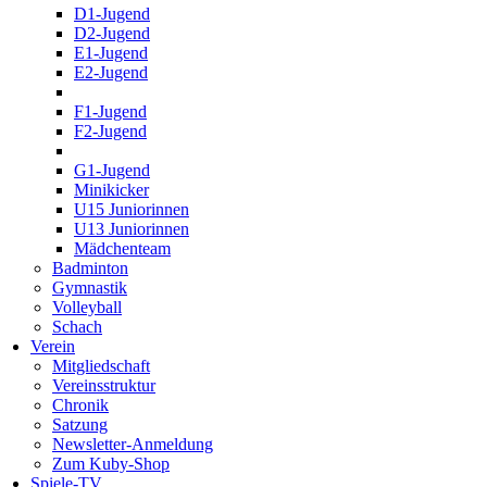
D1-Jugend
D2-Jugend
E1-Jugend
E2-Jugend
F1-Jugend
F2-Jugend
G1-Jugend
Minikicker
U15 Juniorinnen
U13 Juniorinnen
Mädchenteam
Badminton
Gymnastik
Volleyball
Schach
Verein
Mitgliedschaft
Vereinsstruktur
Chronik
Satzung
Newsletter-Anmeldung
Zum Kuby-Shop
Spiele-TV