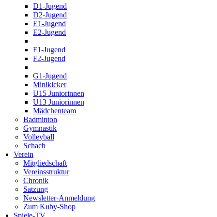
D1-Jugend
D2-Jugend
E1-Jugend
E2-Jugend
F1-Jugend
F2-Jugend
G1-Jugend
Minikicker
U15 Juniorinnen
U13 Juniorinnen
Mädchenteam
Badminton
Gymnastik
Volleyball
Schach
Verein
Mitgliedschaft
Vereinsstruktur
Chronik
Satzung
Newsletter-Anmeldung
Zum Kuby-Shop
Spiele-TV