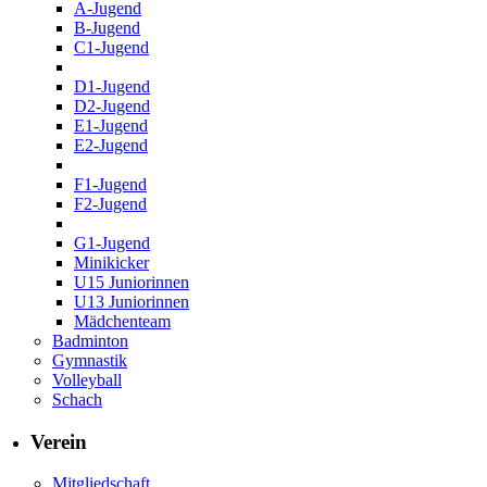
A-Jugend
B-Jugend
C1-Jugend
D1-Jugend
D2-Jugend
E1-Jugend
E2-Jugend
F1-Jugend
F2-Jugend
G1-Jugend
Minikicker
U15 Juniorinnen
U13 Juniorinnen
Mädchenteam
Badminton
Gymnastik
Volleyball
Schach
Verein
Mitgliedschaft