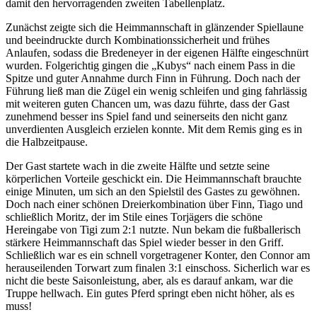
damit den hervorragenden zweiten Tabellenplatz.
Zunächst zeigte sich die Heimmannschaft in glänzender Spiellaune
und beeindruckte durch Kombinationssicherheit und frühes
Anlaufen, sodass die Bredeneyer in der eigenen Hälfte eingeschnürt
wurden. Folgerichtig gingen die „Kubys“ nach einem Pass in die
Spitze und guter Annahme durch Finn in Führung. Doch nach der
Führung ließ man die Zügel ein wenig schleifen und ging fahrlässig
mit weiteren guten Chancen um, was dazu führte, dass der Gast
zunehmend besser ins Spiel fand und seinerseits den nicht ganz
unverdienten Ausgleich erzielen konnte. Mit dem Remis ging es in
die Halbzeitpause.
Der Gast startete wach in die zweite Hälfte und setzte seine
körperlichen Vorteile geschickt ein. Die Heimmannschaft brauchte
einige Minuten, um sich an den Spielstil des Gastes zu gewöhnen.
Doch nach einer schönen Dreierkombination über Finn, Tiago und
schließlich Moritz, der im Stile eines Torjägers die schöne
Hereingabe von Tigi zum 2:1 nutzte. Nun bekam die fußballerisch
stärkere Heimmannschaft das Spiel wieder besser in den Griff.
Schließlich war es ein schnell vorgetragener Konter, den Connor am
herauseilenden Torwart zum finalen 3:1 einschoss. Sicherlich war es
nicht die beste Saisonleistung, aber, als es darauf ankam, war die
Truppe hellwach. Ein gutes Pferd springt eben nicht höher, als es
muss!