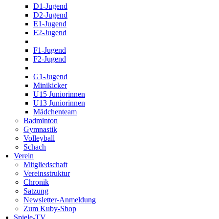
D1-Jugend
D2-Jugend
E1-Jugend
E2-Jugend
F1-Jugend
F2-Jugend
G1-Jugend
Minikicker
U15 Juniorinnen
U13 Juniorinnen
Mädchenteam
Badminton
Gymnastik
Volleyball
Schach
Verein
Mitgliedschaft
Vereinsstruktur
Chronik
Satzung
Newsletter-Anmeldung
Zum Kuby-Shop
Spiele-TV