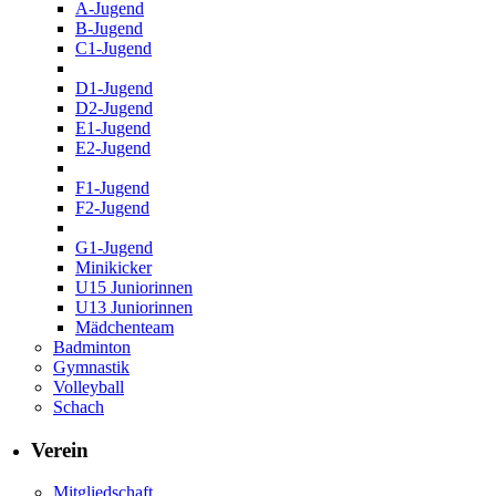
A-Jugend
B-Jugend
C1-Jugend
D1-Jugend
D2-Jugend
E1-Jugend
E2-Jugend
F1-Jugend
F2-Jugend
G1-Jugend
Minikicker
U15 Juniorinnen
U13 Juniorinnen
Mädchenteam
Badminton
Gymnastik
Volleyball
Schach
Verein
Mitgliedschaft