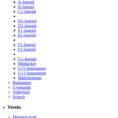
A-Jugend
B-Jugend
C1-Jugend
D1-Jugend
D2-Jugend
E1-Jugend
E2-Jugend
F1-Jugend
F2-Jugend
G1-Jugend
Minikicker
U15 Juniorinnen
U13 Juniorinnen
Mädchenteam
Badminton
Gymnastik
Volleyball
Schach
Verein
Mitgliedschaft