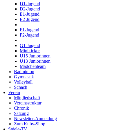
D1-Jugend
D2-Jugend
E1-Jugend
E2-Jugend
F1-Jugend
F2-Jugend
G1-Jugend
Minikicker
U15 Juniorinnen
U13 Juniorinnen
Mädchenteam
Badminton
Gymnastik
Volleyball
Schach
Verein
Mitgliedschaft
Vereinsstruktur
Chronik
Satzung
Newsletter-Anmeldung
Zum Kuby-Shop
Spiele-TV