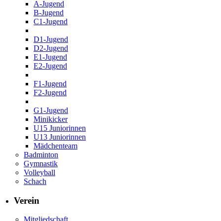
A-Jugend
B-Jugend
C1-Jugend
D1-Jugend
D2-Jugend
E1-Jugend
E2-Jugend
F1-Jugend
F2-Jugend
G1-Jugend
Minikicker
U15 Juniorinnen
U13 Juniorinnen
Mädchenteam
Badminton
Gymnastik
Volleyball
Schach
Verein
Mitgliedschaft