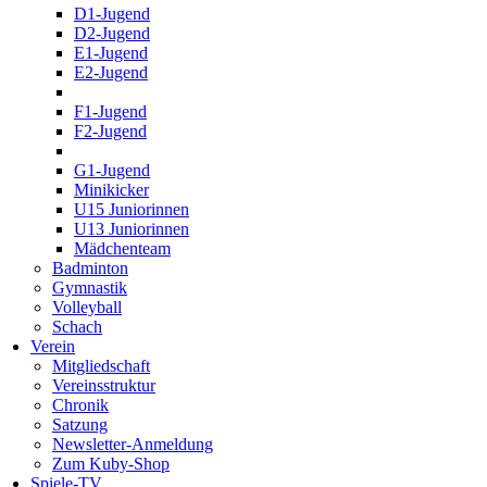
D1-Jugend
D2-Jugend
E1-Jugend
E2-Jugend
F1-Jugend
F2-Jugend
G1-Jugend
Minikicker
U15 Juniorinnen
U13 Juniorinnen
Mädchenteam
Badminton
Gymnastik
Volleyball
Schach
Verein
Mitgliedschaft
Vereinsstruktur
Chronik
Satzung
Newsletter-Anmeldung
Zum Kuby-Shop
Spiele-TV