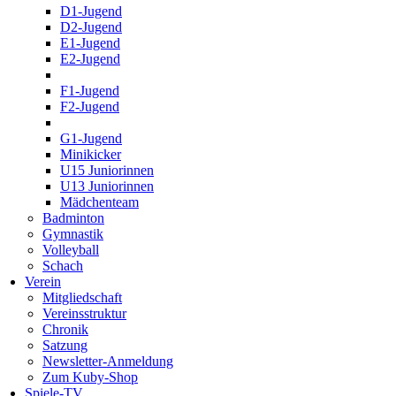
D1-Jugend
D2-Jugend
E1-Jugend
E2-Jugend
F1-Jugend
F2-Jugend
G1-Jugend
Minikicker
U15 Juniorinnen
U13 Juniorinnen
Mädchenteam
Badminton
Gymnastik
Volleyball
Schach
Verein
Mitgliedschaft
Vereinsstruktur
Chronik
Satzung
Newsletter-Anmeldung
Zum Kuby-Shop
Spiele-TV