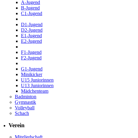
A-Jugend
B-Jugend
C1-Jugend
D1-Jugend
D2-Jugend
E1-Jugend
E2-Jugend
F1-Jugend
F2-Jugend
G1-Jugend
Minikicker
U15 Juniorinnen
U13 Juniorinnen
Mädchenteam
Badminton
Gymnastik
Volleyball
Schach
Verein
Mitgliedschaft