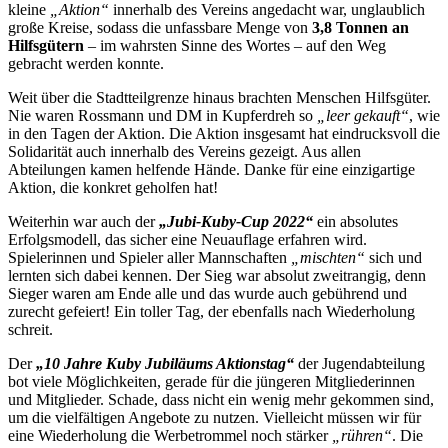
kleine
„Aktion“
innerhalb des Vereins angedacht war, unglaublich
große Kreise, sodass die unfassbare Menge von
3,8 Tonnen an
Hilfsgütern
– im wahrsten Sinne des Wortes – auf den Weg
gebracht werden konnte.
Weit über die Stadtteilgrenze hinaus brachten Menschen Hilfsgüter.
Nie waren Rossmann und DM in Kupferdreh so
„leer gekauft“
, wie
in den Tagen der Aktion. Die Aktion insgesamt hat eindrucksvoll die
Solidarität auch innerhalb des Vereins gezeigt. Aus allen
Abteilungen kamen helfende Hände. Danke für eine einzigartige
Aktion, die konkret geholfen hat!
Weiterhin war auch der
„Jubi-Kuby-Cup 2022“
ein absolutes
Erfolgsmodell, das sicher eine Neuauflage erfahren wird.
Spielerinnen und Spieler aller Mannschaften
„mischten“
sich und
lernten sich dabei kennen. Der Sieg war absolut zweitrangig, denn
Sieger waren am Ende alle und das wurde auch gebührend und
zurecht gefeiert! Ein toller Tag, der ebenfalls nach Wiederholung
schreit.
Der
„10 Jahre Kuby Jubiläums Aktionstag“
der Jugendabteilung
bot viele Möglichkeiten, gerade für die jüngeren Mitgliederinnen
und Mitglieder. Schade, dass nicht ein wenig mehr gekommen sind,
um die vielfältigen Angebote zu nutzen. Vielleicht müssen wir für
eine Wiederholung die Werbetrommel noch stärker
„rühren“
. Die