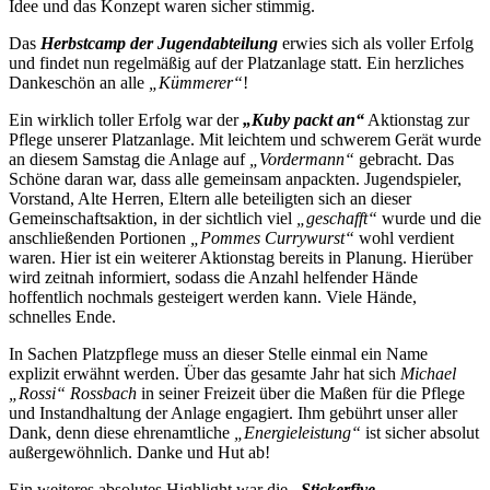
Idee und das Konzept waren sicher stimmig.
Das
Herbstcamp der Jugendabteilung
erwies sich als voller Erfolg
und findet nun regelmäßig auf der Platzanlage statt. Ein herzliches
Dankeschön an alle
„Kümmerer“
!
Ein wirklich toller Erfolg war der
„Kuby packt an“
Aktionstag zur
Pflege unserer Platzanlage. Mit leichtem und schwerem Gerät wurde
an diesem Samstag die Anlage auf
„Vordermann“
gebracht. Das
Schöne daran war, dass alle gemeinsam anpackten. Jugendspieler,
Vorstand, Alte Herren, Eltern alle beteiligten sich an dieser
Gemeinschaftsaktion, in der sichtlich viel
„geschafft“
wurde und die
anschließenden Portionen
„Pommes Currywurst“
wohl verdient
waren. Hier ist ein weiterer Aktionstag bereits in Planung. Hierüber
wird zeitnah informiert, sodass die Anzahl helfender Hände
hoffentlich nochmals gesteigert werden kann. Viele Hände,
schnelles Ende.
In Sachen Platzpflege muss an dieser Stelle einmal ein Name
explizit erwähnt werden. Über das gesamte Jahr hat sich
Michael
„Rossi“ Rossbach
in seiner Freizeit über die Maßen für die Pflege
und Instandhaltung der Anlage engagiert. Ihm gebührt unser aller
Dank, denn diese ehrenamtliche
„Energieleistung“
ist sicher absolut
außergewöhnlich. Danke und Hut ab!
Ein weiteres absolutes Highlight war die
„Stickerfive