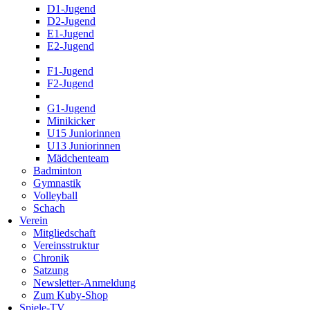
D1-Jugend
D2-Jugend
E1-Jugend
E2-Jugend
F1-Jugend
F2-Jugend
G1-Jugend
Minikicker
U15 Juniorinnen
U13 Juniorinnen
Mädchenteam
Badminton
Gymnastik
Volleyball
Schach
Verein
Mitgliedschaft
Vereinsstruktur
Chronik
Satzung
Newsletter-Anmeldung
Zum Kuby-Shop
Spiele-TV