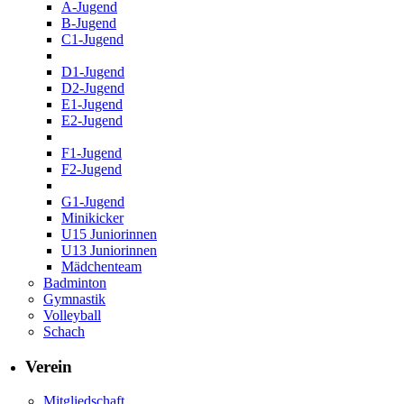
A-Jugend
B-Jugend
C1-Jugend
D1-Jugend
D2-Jugend
E1-Jugend
E2-Jugend
F1-Jugend
F2-Jugend
G1-Jugend
Minikicker
U15 Juniorinnen
U13 Juniorinnen
Mädchenteam
Badminton
Gymnastik
Volleyball
Schach
Verein
Mitgliedschaft