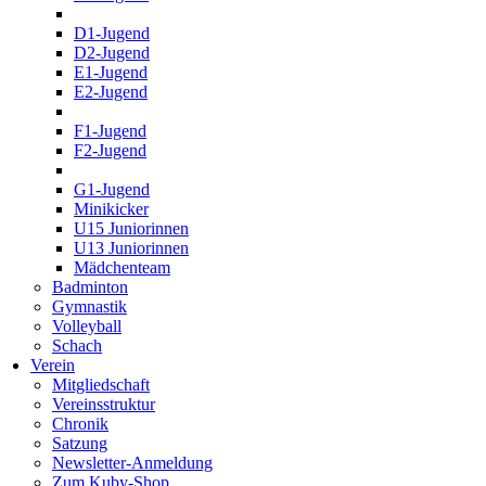
D1-Jugend
D2-Jugend
E1-Jugend
E2-Jugend
F1-Jugend
F2-Jugend
G1-Jugend
Minikicker
U15 Juniorinnen
U13 Juniorinnen
Mädchenteam
Badminton
Gymnastik
Volleyball
Schach
Verein
Mitgliedschaft
Vereinsstruktur
Chronik
Satzung
Newsletter-Anmeldung
Zum Kuby-Shop