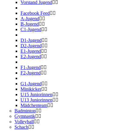
Vorstand Jugend
Facebook Feed
A-Jugend
B-Jugend
C1-Jugend
D1-Jugend
D2-Jugend
E1-Jugend
E2-Jugend
F1-Jugend
F2-Jugend
G1-Jugend
Minikicker
U15 Juniorinnen
U13 Juniorinnen
Mädchenteam
Badminton
Gymnastik
Volleyball
Schach