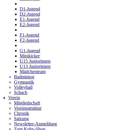
D1-Jugend
D2-Jugend
E1-Jugend
E2-Jugend
F1-Jugend
F2-Jugend
G1-Jugend
Minikicker
U15 Juniorinnen
U13 Juniorinnen
Mädchenteam
Badminton
Gymnastik
Volleyball
Schach
Verein
Mitgliedschaft
Vereinsstruktur
Chronik
Satzung
Newsletter-Anmeldung
Zum Kuby-Shop