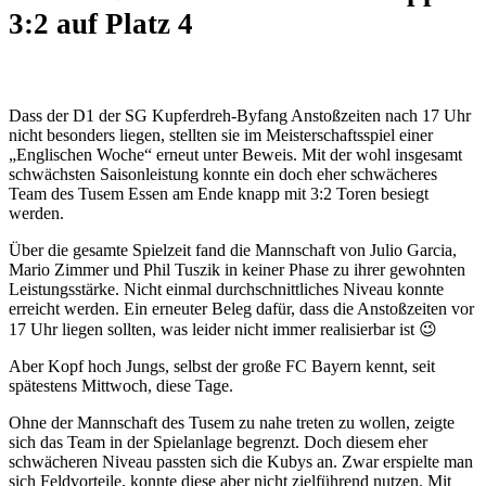
3:2 auf Platz 4
Dass der D1 der SG Kupferdreh-Byfang Anstoßzeiten nach 17 Uhr
nicht besonders liegen, stellten sie im Meisterschaftsspiel einer
„Englischen Woche“ erneut unter Beweis. Mit der wohl insgesamt
schwächsten Saisonleistung konnte ein doch eher schwächeres
Team des Tusem Essen am Ende knapp mit 3:2 Toren besiegt
werden.
Über die gesamte Spielzeit fand die Mannschaft von Julio Garcia,
Mario Zimmer und Phil Tuszik in keiner Phase zu ihrer gewohnten
Leistungsstärke. Nicht einmal durchschnittliches Niveau konnte
erreicht werden. Ein erneuter Beleg dafür, dass die Anstoßzeiten vor
17 Uhr liegen sollten, was leider nicht immer realisierbar ist 😉
Aber Kopf hoch Jungs, selbst der große FC Bayern kennt, seit
spätestens Mittwoch, diese Tage.
Ohne der Mannschaft des Tusem zu nahe treten zu wollen, zeigte
sich das Team in der Spielanlage begrenzt. Doch diesem eher
schwächeren Niveau passten sich die Kubys an. Zwar erspielte man
sich Feldvorteile, konnte diese aber nicht zielführend nutzen. Mit