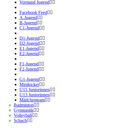
Vorstand Jugend
Facebook Feed
A-Jugend
B-Jugend
C1-Jugend
D1-Jugend
D2-Jugend
E1-Jugend
E2-Jugend
F1-Jugend
F2-Jugend
G1-Jugend
Minikicker
U15 Juniorinnen
U13 Juniorinnen
Mädchenteam
Badminton
Gymnastik
Volleyball
Schach