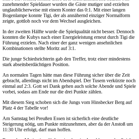
zunehmender Spieldauer wurden die Gäste mutiger und erzielten
unglaublicherweise mit einem Konter das 0:1. Mit einer langen
Bogenlampe konnte Tigi, der als annähernd einziger Normalform
zeigte, gottlob noch vor dem Wechsel ausgleichen.
In der zweiten Hälfte wurde die Spielqualität nicht besser. Dennoch
konnten die Kubys nach einer Energieleistung erneut durch Tigi die
Führung erzielen. Nach einer der ganz wenigen ansehnlichen
Kombinationen stellte Moritz auf 3:1.
Die junge Schiedsrichterin gab den Treffer, trotz einer mindestens
stark abseitsberdächtigen Position.
An normalen Tagen hätte man diese Führung sicher über die Zeit
gebracht, allerdings nicht im Abendspiel. Der Tusem verkürzte noch
einmal auf 2:3. Gott sei Dank gehen auch solche Abende und Spiele
vorbei, sodass am Ende nur die drei Punkte zählen.
Mit diesem Sieg schoben sich die Jungs vom Hinsbecker Berg auf
Platz 4 der Tabelle vor!
Am Samstag bei Preußen Essen ist sicherlich eine deutliche
Steigerung nötig, um Punkte mitzunehmen, aber da der Anstoß um
11:30 Uhr erfolgt, darf man hoffen.