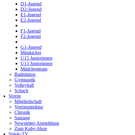
D1-Jugend
D2-Jugend
E1-Jugend
E2-Jugend
F1-Jugend
F2-Jugend
G1-Jugend
Minikicker
U15 Juniorinnen
U13 Juniorinnen
Mädchenteam
Badminton
Gymnastik
Volleyball
Schach
Verein
Mitgliedschaft
Vereinsstruktur
Chronik
Satzung
Newsletter-Anmeldung
Zum Kuby-Shop
Spiele-TV