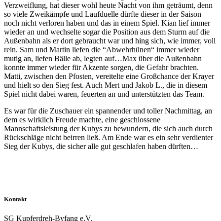
Verzweiflung, hat dieser wohl heute Nacht von ihm geträumt, denn
so viele Zweikämpfe und Laufduelle dürfte dieser in der Saison
noch nicht verloren haben und das in einem Spiel. Kian lief immer
wieder an und wechselte sogar die Position aus dem Sturm auf die
Außenbahn als er dort gebraucht war und hing sich, wie immer, voll
rein. Sam und Martin liefen die “Abwehrhünen“ immer wieder
mutig an, liefen Bälle ab, legten auf…Max über die Außenbahn
konnte immer wieder für Akzente sorgen, die Gefahr brachten.
Matti, zwischen den Pfosten, vereitelte eine Großchance der Krayer
und hielt so den Sieg fest. Auch Mert und Jakob L., die in diesem
Spiel nicht dabei waren, feuerten an und unterstützten das Team.
Es war für die Zuschauer ein spannender und toller Nachmittag, an
dem es wirklich Freude machte, eine geschlossene
Mannschaftsleistung der Kubys zu bewundern, die sich auch durch
Rückschläge nicht beirren ließ. Am Ende war es ein sehr verdienter
Sieg der Kubys, die sicher alle gut geschlafen haben dürften…
Kontakt
SG Kupferdreh-Byfang e.V.