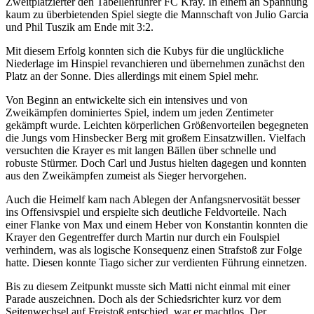
Zweitplatzierter den Tabellenführer FC Kray. In einem an Spannung
kaum zu überbietenden Spiel siegte die Mannschaft von Julio Garcia
und Phil Tuszik am Ende mit 3:2.
Mit diesem Erfolg konnten sich die Kubys für die unglückliche
Niederlage im Hinspiel revanchieren und übernehmen zunächst den
Platz an der Sonne. Dies allerdings mit einem Spiel mehr.
Von Beginn an entwickelte sich ein intensives und von
Zweikämpfen dominiertes Spiel, indem um jeden Zentimeter
gekämpft wurde. Leichten körperlichen Größenvorteilen begegneten
die Jungs vom Hinsbecker Berg mit großem Einsatzwillen. Vielfach
versuchten die Krayer es mit langen Bällen über schnelle und
robuste Stürmer. Doch Carl und Justus hielten dagegen und konnten
aus den Zweikämpfen zumeist als Sieger hervorgehen.
Auch die Heimelf kam nach Ablegen der Anfangsnervosität besser
ins Offensivspiel und erspielte sich deutliche Feldvorteile. Nach
einer Flanke von Max und einem Heber von Konstantin konnten die
Krayer den Gegentreffer durch Martin nur durch ein Foulspiel
verhindern, was als logische Konsequenz einen Strafstoß zur Folge
hatte. Diesen konnte Tiago sicher zur verdienten Führung einnetzen.
Bis zu diesem Zeitpunkt musste sich Matti nicht einmal mit einer
Parade auszeichnen. Doch als der Schiedsrichter kurz vor dem
Seitenwechsel auf Freistoß entschied, war er machtlos. Der