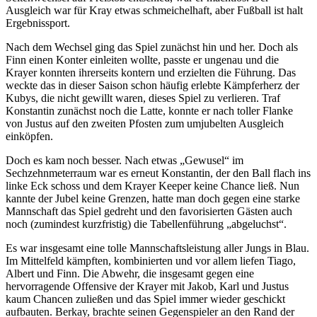
Ausgleich war für Kray etwas schmeichelhaft, aber Fußball ist halt
Ergebnissport.
Nach dem Wechsel ging das Spiel zunächst hin und her. Doch als
Finn einen Konter einleiten wollte, passte er ungenau und die
Krayer konnten ihrerseits kontern und erzielten die Führung. Das
weckte das in dieser Saison schon häufig erlebte Kämpferherz der
Kubys, die nicht gewillt waren, dieses Spiel zu verlieren. Traf
Konstantin zunächst noch die Latte, konnte er nach toller Flanke
von Justus auf den zweiten Pfosten zum umjubelten Ausgleich
einköpfen.
Doch es kam noch besser. Nach etwas „Gewusel“ im
Sechzehnmeterraum war es erneut Konstantin, der den Ball flach ins
linke Eck schoss und dem Krayer Keeper keine Chance ließ. Nun
kannte der Jubel keine Grenzen, hatte man doch gegen eine starke
Mannschaft das Spiel gedreht und den favorisierten Gästen auch
noch (zumindest kurzfristig) die Tabellenführung „abgeluchst“.
Es war insgesamt eine tolle Mannschaftsleistung aller Jungs in Blau.
Im Mittelfeld kämpften, kombinierten und vor allem liefen Tiago,
Albert und Finn. Die Abwehr, die insgesamt gegen eine
hervorragende Offensive der Krayer mit Jakob, Karl und Justus
kaum Chancen zuließen und das Spiel immer wieder geschickt
aufbauten. Berkay, brachte seinen Gegenspieler an den Rand der