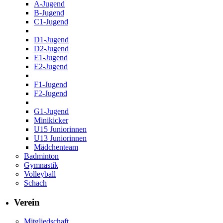
A-Jugend
B-Jugend
C1-Jugend
D1-Jugend
D2-Jugend
E1-Jugend
E2-Jugend
F1-Jugend
F2-Jugend
G1-Jugend
Minikicker
U15 Juniorinnen
U13 Juniorinnen
Mädchenteam
Badminton
Gymnastik
Volleyball
Schach
Verein
Mitgliedschaft