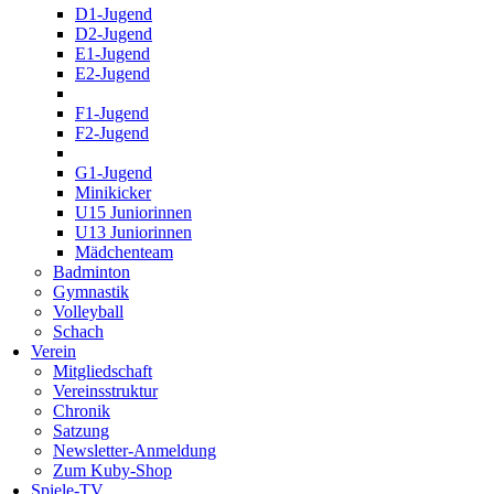
D1-Jugend
D2-Jugend
E1-Jugend
E2-Jugend
F1-Jugend
F2-Jugend
G1-Jugend
Minikicker
U15 Juniorinnen
U13 Juniorinnen
Mädchenteam
Badminton
Gymnastik
Volleyball
Schach
Verein
Mitgliedschaft
Vereinsstruktur
Chronik
Satzung
Newsletter-Anmeldung
Zum Kuby-Shop
Spiele-TV