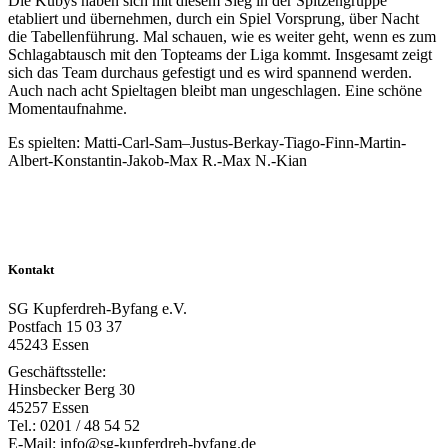
Die Kubys haben sich mit diesem Sieg in der Spitzengruppe
etabliert und übernehmen, durch ein Spiel Vorsprung, über Nacht
die Tabellenführung. Mal schauen, wie es weiter geht, wenn es zum
Schlagabtausch mit den Topteams der Liga kommt. Insgesamt zeigt
sich das Team durchaus gefestigt und es wird spannend werden.
Auch nach acht Spieltagen bleibt man ungeschlagen. Eine schöne
Momentaufnahme.
Es spielten: Matti-Carl-Sam–Justus-Berkay-Tiago-Finn-Martin-
Albert-Konstantin-Jakob-Max R.-Max N.-Kian
Kontakt
SG Kupferdreh-Byfang e.V.
Postfach 15 03 37
45243 Essen
Geschäftsstelle:
Hinsbecker Berg 30
45257 Essen
Tel.: 0201 / 48 54 52
E-Mail: info@sg-kupferdreh-byfang.de