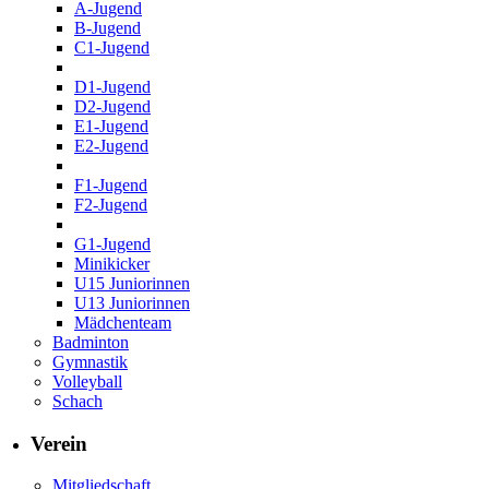
A-Jugend
B-Jugend
C1-Jugend
D1-Jugend
D2-Jugend
E1-Jugend
E2-Jugend
F1-Jugend
F2-Jugend
G1-Jugend
Minikicker
U15 Juniorinnen
U13 Juniorinnen
Mädchenteam
Badminton
Gymnastik
Volleyball
Schach
Verein
Mitgliedschaft