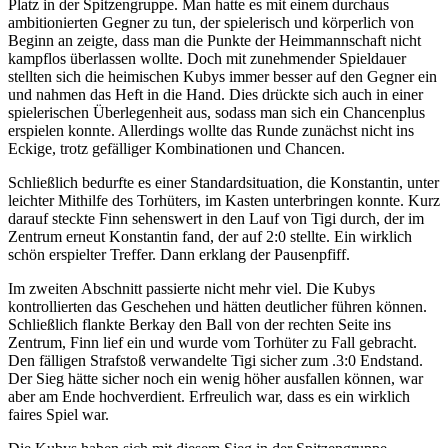
Platz in der Spitzengruppe. Man hatte es mit einem durchaus
ambitionierten Gegner zu tun, der spielerisch und körperlich von
Beginn an zeigte, dass man die Punkte der Heimmannschaft nicht
kampflos überlassen wollte. Doch mit zunehmender Spieldauer
stellten sich die heimischen Kubys immer besser auf den Gegner ein
und nahmen das Heft in die Hand. Dies drückte sich auch in einer
spielerischen Überlegenheit aus, sodass man sich ein Chancenplus
erspielen konnte. Allerdings wollte das Runde zunächst nicht ins
Eckige, trotz gefälliger Kombinationen und Chancen.
Schließlich bedurfte es einer Standardsituation, die Konstantin, unter
leichter Mithilfe des Torhüters, im Kasten unterbringen konnte. Kurz
darauf steckte Finn sehenswert in den Lauf von Tigi durch, der im
Zentrum erneut Konstantin fand, der auf 2:0 stellte. Ein wirklich
schön erspielter Treffer. Dann erklang der Pausenpfiff.
Im zweiten Abschnitt passierte nicht mehr viel. Die Kubys
kontrollierten das Geschehen und hätten deutlicher führen können.
Schließlich flankte Berkay den Ball von der rechten Seite ins
Zentrum, Finn lief ein und wurde vom Torhüter zu Fall gebracht.
Den fälligen Strafstoß verwandelte Tigi sicher zum .3:0 Endstand.
Der Sieg hätte sicher noch ein wenig höher ausfallen können, war
aber am Ende hochverdient. Erfreulich war, dass es ein wirklich
faires Spiel war.