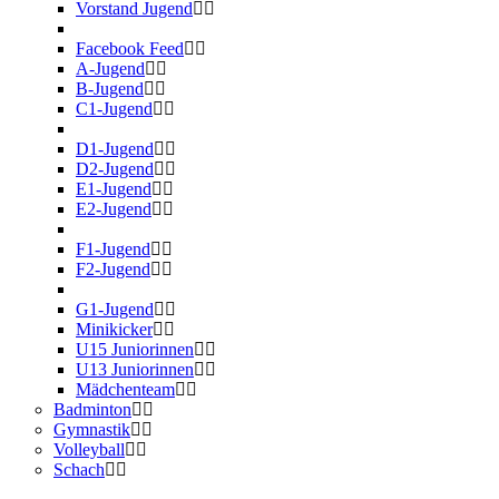
Vorstand Jugend
Facebook Feed
A-Jugend
B-Jugend
C1-Jugend
D1-Jugend
D2-Jugend
E1-Jugend
E2-Jugend
F1-Jugend
F2-Jugend
G1-Jugend
Minikicker
U15 Juniorinnen
U13 Juniorinnen
Mädchenteam
Badminton
Gymnastik
Volleyball
Schach