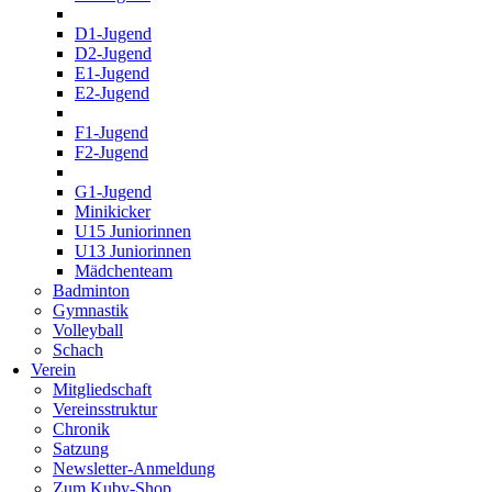
D1-Jugend
D2-Jugend
E1-Jugend
E2-Jugend
F1-Jugend
F2-Jugend
G1-Jugend
Minikicker
U15 Juniorinnen
U13 Juniorinnen
Mädchenteam
Badminton
Gymnastik
Volleyball
Schach
Verein
Mitgliedschaft
Vereinsstruktur
Chronik
Satzung
Newsletter-Anmeldung
Zum Kuby-Shop