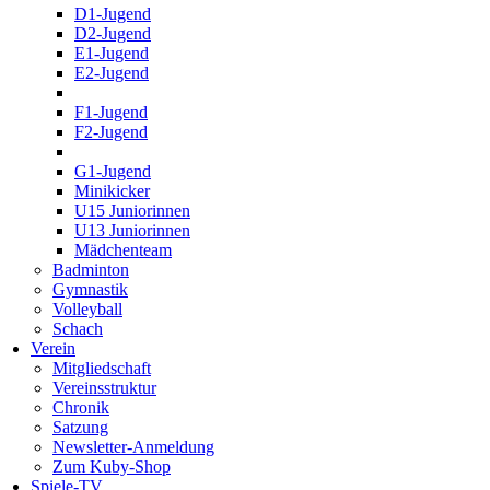
D1-Jugend
D2-Jugend
E1-Jugend
E2-Jugend
F1-Jugend
F2-Jugend
G1-Jugend
Minikicker
U15 Juniorinnen
U13 Juniorinnen
Mädchenteam
Badminton
Gymnastik
Volleyball
Schach
Verein
Mitgliedschaft
Vereinsstruktur
Chronik
Satzung
Newsletter-Anmeldung
Zum Kuby-Shop
Spiele-TV