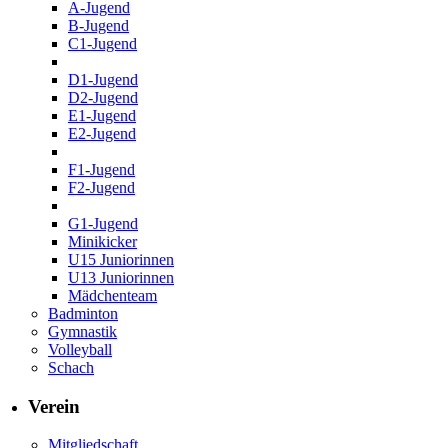
A-Jugend
B-Jugend
C1-Jugend
D1-Jugend
D2-Jugend
E1-Jugend
E2-Jugend
F1-Jugend
F2-Jugend
G1-Jugend
Minikicker
U15 Juniorinnen
U13 Juniorinnen
Mädchenteam
Badminton
Gymnastik
Volleyball
Schach
Verein
Mitgliedschaft