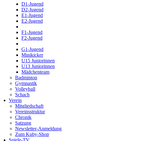
D1-Jugend
D2-Jugend
E1-Jugend
E2-Jugend
F1-Jugend
F2-Jugend
G1-Jugend
Minikicker
U15 Juniorinnen
U13 Juniorinnen
Mädchenteam
Badminton
Gymnastik
Volleyball
Schach
Verein
Mitgliedschaft
Vereinsstruktur
Chronik
Satzung
Newsletter-Anmeldung
Zum Kuby-Shop
Spiele-TV