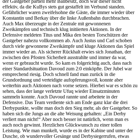
der Gastgeber partiell mehr Ballbesitz, doch war dieser nicht
effektiv, da die KuBys stets gut gestaffelt im Verbund standen.
Gefährlicher waren zweifelsohne die Gäste, die immer wieder über
Konstantin und Berkay über die linke Außenbahn durchbrachen.
Auch Max überzeugte in der Zentrale mit gewonnenen
Zweikämpfen und technisch klug initiierten Aktionen. In der
Defensive meldeten Titus und Mika den besten Torschützen der
Gastgeber nahezu vollkommen ab. Auch Justus und Carl schoben
durch viele gewonnene Zweikämpfe und kluge Aktionen das Spiel
immer wieder an. Als sicherer Rückhalt erwies sich Jonathan, der
zwischen den Pfosten Sicherheit ausstrahlte und immer da war,
wenn er gebraucht wurde. So kam es folgerichtig auch, dass nach
einer Standardsituation Davoud zum 2:0 einköpfte. Der Jubel war
entsprechend riesig. Doch schnell fand man zurück in die
Grundordnung und verteidigte aufopferungsvoll, konnte aber
weiterhin auch Aktionen nach vorne setzen. Hierbei war es schön zu
sehen, dass der lange verletzte Ufuq wieder Einsatzminuten
sammeln konnte. Auch Davoud rannte und arbeitete in der
Defensive. Das Team verdiente sich am Ende ganz klar die drei
Derbypunkte, wollte man doch den Sieg mehr, als der Gastgeber. So
haben sich die Jungs an die alte Weisung gehalten: „Ein Derby
verliert man nicht!“ Aber noch besser ist natürlich, wenn man es
auch noch gewinnt. Herzlichen Glückwunsch zu einer tollen
Leistung. Wie man munkelt, wurde es in der Kabine und unter der
Dusche, ob wundervoller Gesänge und Derbysiegerrufen, etwas