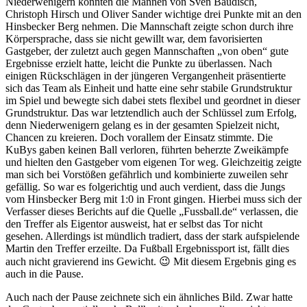
Niederwenigern konnten die Mannen von Sven Baudisch,
Christoph Hirsch und Oliver Sander wichtige drei Punkte mit an den
Hinsbecker Berg nehmen. Die Mannschaft zeigte schon durch ihre
Körpersprache, dass sie nicht gewillt war, dem favorisierten
Gastgeber, der zuletzt auch gegen Mannschaften „von oben“ gute
Ergebnisse erzielt hatte, leicht die Punkte zu überlassen. Nach
einigen Rückschlägen in der jüngeren Vergangenheit präsentierte
sich das Team als Einheit und hatte eine sehr stabile Grundstruktur
im Spiel und bewegte sich dabei stets flexibel und geordnet in dieser
Grundstruktur. Das war letztendlich auch der Schlüssel zum Erfolg,
denn Niederwenigern gelang es in der gesamten Spielzeit nicht,
Chancen zu kreieren. Doch vorallem der Einsatz stimmte. Die
KuBys gaben keinen Ball verloren, führten beherzte Zweikämpfe
und hielten den Gastgeber vom eigenen Tor weg. Gleichzeitig zeigte
man sich bei Vorstößen gefährlich und kombinierte zuweilen sehr
gefällig. So war es folgerichtig und auch verdient, dass die Jungs
vom Hinsbecker Berg mit 1:0 in Front gingen. Hierbei muss sich der
Verfasser dieses Berichts auf die Quelle „Fussball.de“ verlassen, die
den Treffer als Eigentor ausweist, hat er selbst das Tor nicht
gesehen. Allerdings ist mündlich tradiert, dass der stark aufspielende
Martin den Treffer erzeilte. Da Fußball Ergebnissport ist, fällt dies
auch nicht gravierend ins Gewicht. 😉 Mit diesem Ergebnis ging es
auch in die Pause.
Auch nach der Pause zeichnete sich ein ähnliches Bild. Zwar hatte