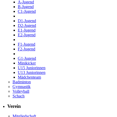
A-Jugend
B-Jugend
C1-Jugend
D1-Jugend
D2-Jugend
E1-Jugend
E2-Jugend
F1-Jugend
F2-Jugend
G1-Jugend
Minikicker
U15 Juniorinnen
U13 Juniorinnen
Mädchenteam
Badminton
Gymnastik
Volleyball
Schach
Verein
Mitgliedschaft