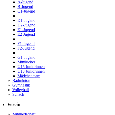
A-Jugend
B-Jugend
C1-Jugend
D1-Jugend
D2-Jugend
E1-Jugend
E2-Jugend
F1-Jugend
F2-Jugend
G1-Jugend
Minikicker
U15 Juniorinnen
U13 Juniorinnen
Mädchenteam
Badminton
Gymnastik
Volleyball
Schach
Verein
Mitgliedschaft