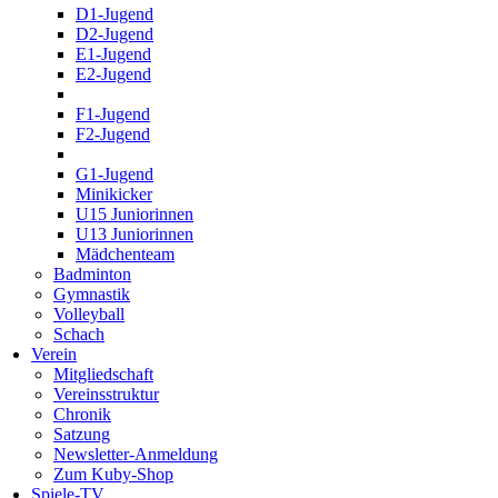
D1-Jugend
D2-Jugend
E1-Jugend
E2-Jugend
F1-Jugend
F2-Jugend
G1-Jugend
Minikicker
U15 Juniorinnen
U13 Juniorinnen
Mädchenteam
Badminton
Gymnastik
Volleyball
Schach
Verein
Mitgliedschaft
Vereinsstruktur
Chronik
Satzung
Newsletter-Anmeldung
Zum Kuby-Shop
Spiele-TV