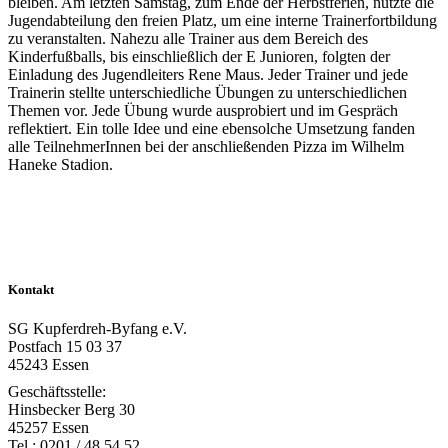
bleiben. Am letzten Samstag, zum Ende der Herbstferien, nutzte die
Jugendabteilung den freien Platz, um eine interne Trainerfortbildung
zu veranstalten. Nahezu alle Trainer aus dem Bereich des
Kinderfußballs, bis einschließlich der E Junioren, folgten der
Einladung des Jugendleiters Rene Maus. Jeder Trainer und jede
Trainerin stellte unterschiedliche Übungen zu unterschiedlichen
Themen vor. Jede Übung wurde ausprobiert und im Gespräch
reflektiert. Ein tolle Idee und eine ebensolche Umsetzung fanden
alle TeilnehmerInnen bei der anschließenden Pizza im Wilhelm
Haneke Stadion.
Kontakt
SG Kupferdreh-Byfang e.V.
Postfach 15 03 37
45243 Essen
Geschäftsstelle:
Hinsbecker Berg 30
45257 Essen
Tel.: 0201 / 48 54 52